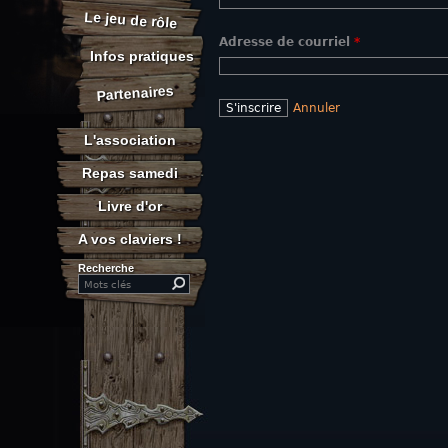
Le jeu de rôle
Adresse de courriel
*
Infos pratiques
Partenaires
Annuler
L'association
Repas samedi
Livre d'or
A vos claviers !
Recherche
Search this site