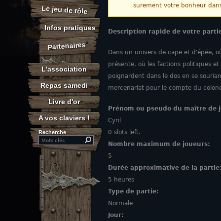
Message d'avert
surement votre bonheur dans 
Le jeu de rôle
Infos pratiques
Description rapide de votre parti
Partenaires
Dans un univers de cape et d'épée, o
présente, où les factions politiques et
L'association
poignardent dans le dos en se sourian
Repas samedi
mercenariat pour le compte du colonel
Livre d'or
Prénom ou pseudo du maître de 
A vos claviers !
Cyril
0 slots left.
Recherche
Search this site
Nombre maximum de joueurs:
5
Durée approximative de la partie
5 heures
Type de partie:
Normale
Jour: