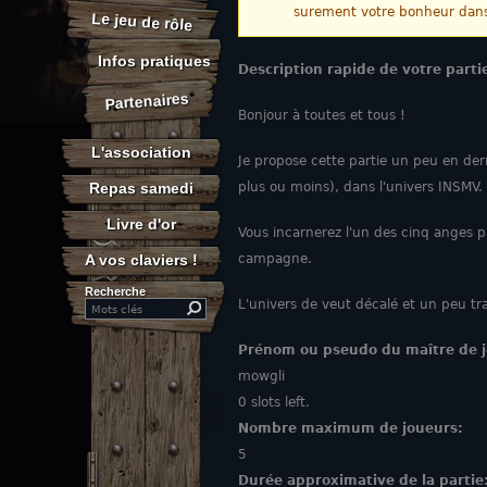
Message d'avert
surement votre bonheur dans 
Le jeu de rôle
Infos pratiques
Description rapide de votre parti
Partenaires
Bonjour à toutes et tous !
L'association
Je propose cette partie un peu en der
Repas samedi
plus ou moins), dans l'univers INSMV.
Livre d'or
Vous incarnerez l'un des cinq anges pa
A vos claviers !
campagne.
Recherche
L'univers de veut décalé et un peu tr
Search this site
Prénom ou pseudo du maître de 
mowgli
0 slots left.
Nombre maximum de joueurs:
5
Durée approximative de la partie