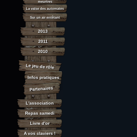
meurtres
La valse des automates
Sur un air entêtant
2013
2011
2010
Le jeu de rôle
Infos pratiques
Partenaires
L'association
Repas samedi
Livre d'or
A vos claviers !