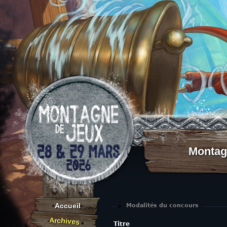
Aller au contenu
Montag
Accueil
Afficher
Modalités du concours
Archives
Titre