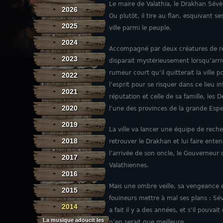
Le maire de Valathia, le Drakhan Sévèr
2026
Ou plutôt, il tire au flan, esquivant se
2025
ville parmi le peuple.
2024
Accompagné par deux créatures de rêve
2023
disparait mystérieusement lorsqu’arrive
rumeur court qu’il quitterait la ville 
2022
l’esprit pour se risquer dans ce lieu i
2021
réputation et celle de sa famille, les 
2020
l’une des provinces de la grande Esp
2019
La ville va lancer une équipe de rech
2018
retrouver le Drakhan et lui faire enten
l’arrivée de son oncle, le Gouverneur 
2017
Valathiennes.
2016
Mais une ombre veille, sa vengeance e
2015
fouineurs mettre à mal ses plans : Sévè
2014
a fait il y a des années, et s’il pouv
La musique adoucit les
n’en serait que meilleure.